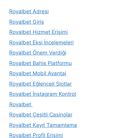
Royalbet Adresi
Royalbet Giriş
Royalbet Hizmet Erişimi
Royalbet Ekşi İncelemeleri
Royalbet Önem Verdiği
Royalbet Bahis Platformu
Royalbet Mobil Avantaj
Royalbet Eğlenceli Slotlar
Royalbet İnstagram Kontrol
Royalbet
Royalbet Çeşitli Casinolar
Royalbet Kayıt Tamamlama
Royalbet Profil Erişimi