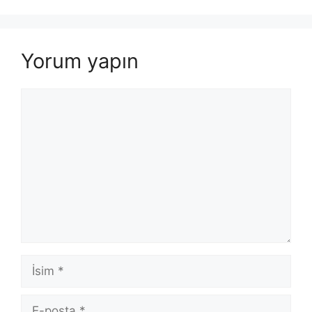
Yorum yapın
Yorum
İsim
E-