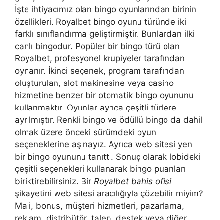
İşte ihtiyacımız olan bingo oyunlarından birinin
özellikleri. Royalbet bingo oyunu türünde iki
farklı sınıflandırma geliştirmiştir. Bunlardan ilki
canlı bingodur. Popüler bir bingo türü olan
Royalbet, profesyonel krupiyeler tarafından
oynanır. İkinci seçenek, program tarafından
oluşturulan, slot makinesine veya casino
hizmetine benzer bir otomatik bingo oyununu
kullanmaktır. Oyunlar ayrıca çeşitli türlere
ayrılmıştır. Renkli bingo ve ödüllü bingo da dahil
olmak üzere önceki sürümdeki oyun
seçeneklerine aşinayız. Ayrıca web sitesi yeni
bir bingo oyununu tanıttı. Sonuç olarak lobideki
çeşitli seçenekleri kullanarak bingo puanları
biriktirebilirsiniz. Bir
Royalbet bahis ofisi
şikayetini web sitesi aracılığıyla çözebilir miyim?
Mali, bonus, müşteri hizmetleri, pazarlama,
reklam, distribütör, talep, destek veya diğer