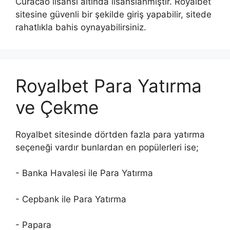
Curacao lisansı altında lisanslanmıştır. Royalbet
sitesine güvenli bir şekilde giriş yapabilir, sitede
rahatlıkla bahis oynayabilirsiniz.
Royalbet Para Yatırma
ve Çekme
Royalbet sitesinde dörtden fazla para yatırma
seçeneği vardır bunlardan en popülerleri ise;
- Banka Havalesi ile Para Yatırma
- Cepbank ile Para Yatırma
- Papara