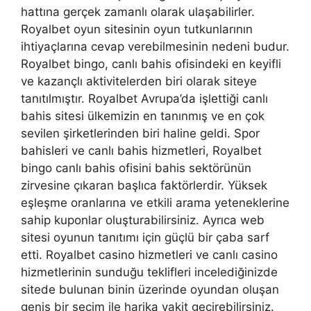
hattına gerçek zamanlı olarak ulaşabilirler.
Royalbet oyun sitesinin oyun tutkunlarının
ihtiyaçlarına cevap verebilmesinin nedeni budur.
Royalbet bingo, canlı bahis ofisindeki en keyifli
ve kazançlı aktivitelerden biri olarak siteye
tanıtılmıştır. Royalbet Avrupa’da işlettiği canlı
bahis sitesi ülkemizin en tanınmış ve en çok
sevilen şirketlerinden biri haline geldi. Spor
bahisleri ve canlı bahis hizmetleri, Royalbet
bingo canlı bahis ofisini bahis sektörünün
zirvesine çıkaran başlıca faktörlerdir. Yüksek
eşleşme oranlarına ve etkili arama yeteneklerine
sahip kuponlar oluşturabilirsiniz. Ayrıca web
sitesi oyunun tanıtımı için güçlü bir çaba sarf
etti. Royalbet casino hizmetleri ve canlı casino
hizmetlerinin sunduğu teklifleri incelediğinizde
sitede bulunan binin üzerinde oyundan oluşan
geniş bir seçim ile harika vakit geçirebilirsiniz.