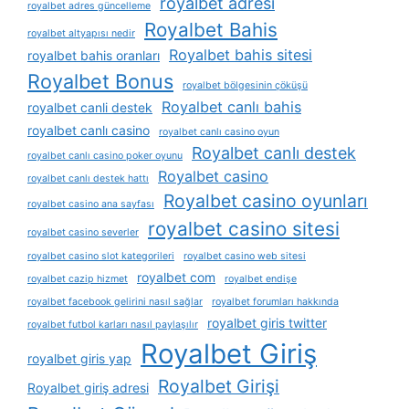
royalbet adresi
royalbet adres güncelleme
Royalbet Bahis
royalbet altyapısı nedir
Royalbet bahis sitesi
royalbet bahis oranları
Royalbet Bonus
royalbet bölgesinin çöküşü
Royalbet canlı bahis
royalbet canli destek
royalbet canlı casino
royalbet canlı casino oyun
Royalbet canlı destek
royalbet canlı casino poker oyunu
Royalbet casino
royalbet canlı destek hattı
Royalbet casino oyunları
royalbet casino ana sayfası
royalbet casino sitesi
royalbet casino severler
royalbet casino slot kategorileri
royalbet casino web sitesi
royalbet com
royalbet cazip hizmet
royalbet endişe
royalbet facebook gelirini nasıl sağlar
royalbet forumları hakkında
royalbet giris twitter
royalbet futbol karları nasıl paylaşılır
Royalbet Giriş
royalbet giris yap
Royalbet Girişi
Royalbet giriş adresi