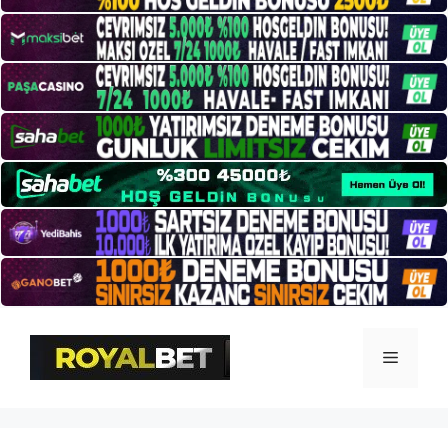
İçeriğe
atla
Menü