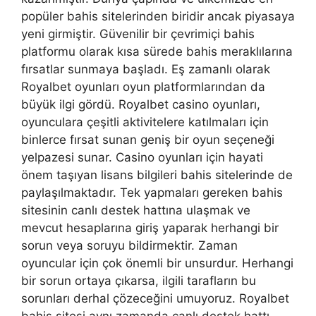
popüler bahis sitelerinden biridir ancak piyasaya
yeni girmiştir. Güvenilir bir çevrimiçi bahis
platformu olarak kısa sürede bahis meraklılarına
fırsatlar sunmaya başladı. Eş zamanlı olarak
Royalbet oyunları oyun platformlarından da
büyük ilgi gördü. Royalbet casino oyunları,
oyunculara çeşitli aktivitelere katılmaları için
binlerce fırsat sunan geniş bir oyun seçeneği
yelpazesi sunar. Casino oyunları için hayati
önem taşıyan lisans bilgileri bahis sitelerinde de
paylaşılmaktadır. Tek yapmaları gereken bahis
sitesinin canlı destek hattına ulaşmak ve
mevcut hesaplarına giriş yaparak herhangi bir
sorun veya soruyu bildirmektir. Zaman
oyuncular için çok önemli bir unsurdur. Herhangi
bir sorun ortaya çıkarsa, ilgili tarafların bu
sorunları derhal çözeceğini umuyoruz. Royalbet
bahis sitesi aynı zamanda canlı destek hattı