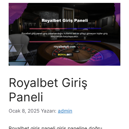
Royalbet Giriş
Paneli
Ocak 8, 2025
Yazarı:
admin
Royalbet giriş paneli giriş paneline doğru