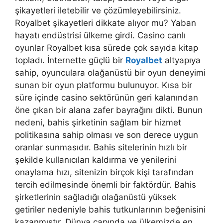
şikayetleri iletebilir ve çözümleyebilirsiniz.
Royalbet şikayetleri dikkate alıyor mu? Yaban
hayatı endüstrisi ülkeme girdi. Casino canlı
oyunlar Royalbet kısa sürede çok sayıda kitap
topladı. İnternette güçlü bir
Royalbet
altyapıya
sahip, oyunculara olağanüstü bir oyun deneyimi
sunan bir oyun platformu bulunuyor. Kısa bir
süre içinde casino sektörünün geri kalanından
öne çıkan bir alana zafer bayrağını dikti. Bunun
nedeni, bahis şirketinin sağlam bir hizmet
politikasına sahip olması ve son derece uygun
oranlar sunmasıdır. Bahis sitelerinin hızlı bir
şekilde kullanıcıları kaldırma ve yenilerini
onaylama hızı, sitenizin birçok kişi tarafından
tercih edilmesinde önemli bir faktördür. Bahis
şirketlerinin sağladığı olağanüstü yüksek
getiriler nedeniyle bahis tutkunlarının beğenisini
kazanmıştır. Dünya çapında ve ülkemizde en