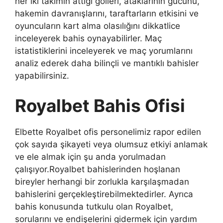
her iki takımın attığı golleri, ataklarının gücünü,
hakemin davranışlarını, taraftarların etkisini ve
oyuncuların kart alma olasılığını dikkatlice
inceleyerek bahis oynayabilirler. Maç
istatistiklerini inceleyerek ve maç yorumlarını
analiz ederek daha bilinçli ve mantıklı bahisler
yapabilirsiniz.
Royalbet Bahis Ofisi
Elbette Royalbet ofis personelimiz rapor edilen
çok sayıda şikayeti veya olumsuz etkiyi anlamak
ve ele almak için şu anda yorulmadan
çalışıyor.Royalbet bahislerinden hoşlanan
bireyler herhangi bir zorlukla karşılaşmadan
bahislerini gerçekleştirebilmektedirler. Ayrıca
bahis konusunda tutkulu olan Royalbet,
sorularını ve endişelerini gidermek için yardım