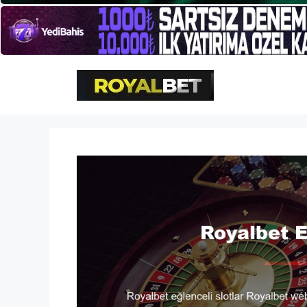
İçeriğe
atla