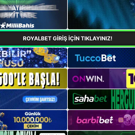
ROYALBET GİRİŞ İÇİN TIKLAYINIZ!