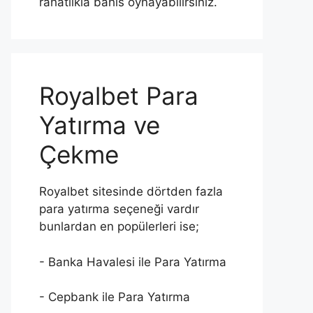
rahatlıkla bahis oynayabilirsiniz.
Royalbet Para
Yatırma ve
Çekme
Royalbet sitesinde dörtden fazla
para yatırma seçeneği vardır
bunlardan en popülerleri ise;
- Banka Havalesi ile Para Yatırma
- Cepbank ile Para Yatırma