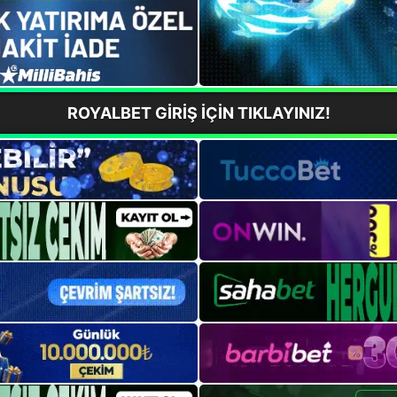
ROYALBET GİRİŞ İÇİN TIKLAYINIZ!