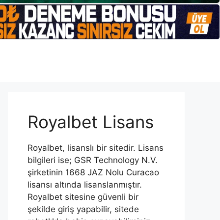
Royalbet Lisans
Royalbet, lisanslı bir sitedir. Lisans
bilgileri ise; GSR Technology N.V.
şirketinin 1668 JAZ Nolu Curacao
lisansı altında lisanslanmıştır.
Royalbet sitesine güvenli bir
şekilde giriş yapabilir, sitede