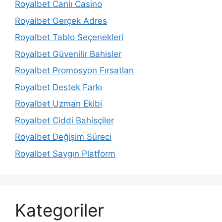
Royalbet Canlı Casino
Royalbet Gerçek Adres
Royalbet Tablo Seçenekleri
Royalbet Güvenilir Bahisler
Royalbet Promosyon Fırsatları
Royalbet Destek Farkı
Royalbet Uzman Ekibi
Royalbet Ciddi Bahisçiler
Royalbet Değişim Süreci
Royalbet Saygın Platform
Kategoriler