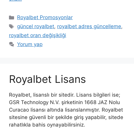
Kategoriler
Royalbet Promosyonlar
Etiketler
güncel royalbet
,
royalbet adres güncelleme
,
royalbet oran değişikliği
Yorum yap
Royalbet Lisans
Royalbet, lisanslı bir sitedir. Lisans bilgileri ise;
GSR Technology N.V. şirketinin 1668 JAZ Nolu
Curacao lisansı altında lisanslanmıştır. Royalbet
sitesine güvenli bir şekilde giriş yapabilir, sitede
rahatlıkla bahis oynayabilirsiniz.