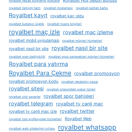
Royalbet Hoş Geldin Bonusu
royalbet hesap bilgilerini güncelle
royalbet i̇letişim hattı
royalbet i̇ncelemesi
royalbet kaliteli bahis
Royalbet kayıt
royalbet kaç oldu
royalbet kullanıcı üyelik
royalbet lisans bilgileri
royalbet maç izle
royalbet maç izleme
royalbet mobil uygulaması
royalbet müşteri hizmetleri
royalbet nasıl bir site
royalbet nasil bir site
royalbet oran değişikliği
royalbet oyun seçenekleri müşteri hizmetleri
Royalbet para yatırma
Royalbet Para Çekme
royalbet promosyon
royalbet promosyon kodu
royalbet rekabetçi pazar
royalbet sitesi
royalbet sitesindeki poker türleri
royalbet spor bahisleri
royalbet slot severler
royalbet telegram
royalbet tv canli maç
royalbet twitter
royalbet tv canli maç izle
Royalbet Web
royalbet tüm profesyonel hizmetleri
royalbet whatsapp
royalbet web sitelerinin i̇stilası