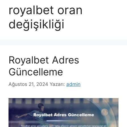
royalbet oran
değişikliği
Royalbet Adres
Güncelleme
Ağustos 21, 2024
Yazarı:
admin