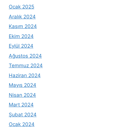
Ocak 2025
Aralık 2024
Kasım 2024
Ekim 2024
Eylül 2024
Ağustos 2024
Temmuz 2024
Haziran 2024
Mayıs 2024
Nisan 2024
Mart 2024
Şubat 2024
Ocak 2024