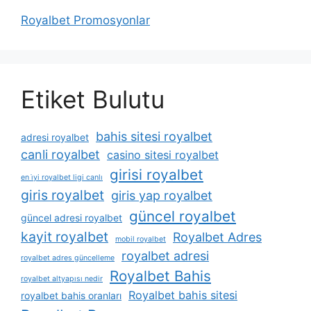
Royalbet Promosyonlar
Etiket Bulutu
bahis sitesi royalbet
adresi royalbet
canli royalbet
casino sitesi royalbet
girisi royalbet
en i̇yi royalbet ligi canlı
giris royalbet
giris yap royalbet
güncel royalbet
güncel adresi royalbet
kayit royalbet
Royalbet Adres
mobil royalbet
royalbet adresi
royalbet adres güncelleme
Royalbet Bahis
royalbet altyapısı nedir
Royalbet bahis sitesi
royalbet bahis oranları