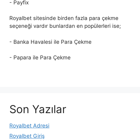
- Payfix
Royalbet sitesinde birden fazla para çekme
seçeneği vardır bunlardan en popülerleri ise;
- Banka Havalesi ile Para Çekme
- Papara ile Para Çekme
Son Yazılar
Royalbet Adresi
Royalbet Giriş