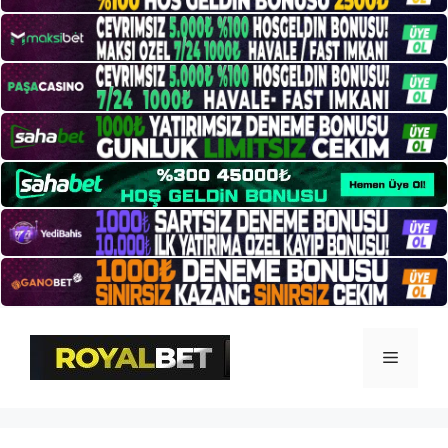
İçeriğe
atla
Menü