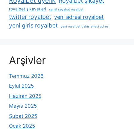
Royalbet üyelik
Royalbet şikayet
royalbet şikayetleri
sanal seyahat royalbet
twitter royalbet
yeni adresi royalbet
yeni giris royalbet
yeni royalbet bahis sitesi adresi
Arşivler
Temmuz 2026
Eylül 2025
Haziran 2025
Mayıs 2025
Şubat 2025
Ocak 2025