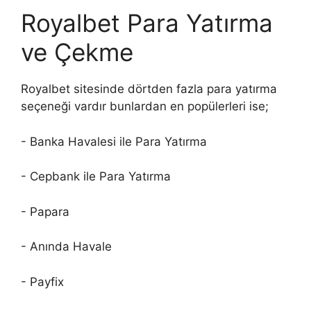
Royalbet Para Yatırma
ve Çekme
Royalbet sitesinde dörtden fazla para yatırma
seçeneği vardır bunlardan en popülerleri ise;
- Banka Havalesi ile Para Yatırma
- Cepbank ile Para Yatırma
- Papara
- Anında Havale
- Payfix