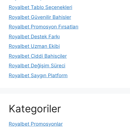
Royalbet Tablo Seçenekleri
Royalbet Güvenilir Bahisler
Royalbet Promosyon Fırsatları
Royalbet Destek Farkı
Royalbet Uzman Ekibi
Royalbet Ciddi Bahisçiler
Royalbet Değişim Süreci
Royalbet Saygın Platform
Kategoriler
Royalbet Promosyonlar