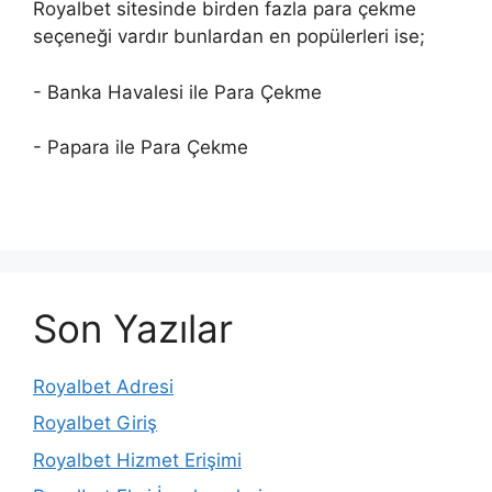
Royalbet sitesinde birden fazla para çekme
seçeneği vardır bunlardan en popülerleri ise;
- Banka Havalesi ile Para Çekme
- Papara ile Para Çekme
Son Yazılar
Royalbet Adresi
Royalbet Giriş
Royalbet Hizmet Erişimi