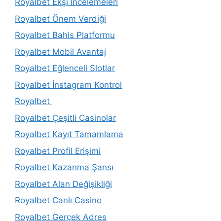
Royalbet Ekşi İncelemeleri
Royalbet Önem Verdiği
Royalbet Bahis Platformu
Royalbet Mobil Avantaj
Royalbet Eğlenceli Slotlar
Royalbet İnstagram Kontrol
Royalbet
Royalbet Çeşitli Casinolar
Royalbet Kayıt Tamamlama
Royalbet Profil Erişimi
Royalbet Kazanma Şansı
Royalbet Alan Değişikliği
Royalbet Canlı Casino
Royalbet Gerçek Adres