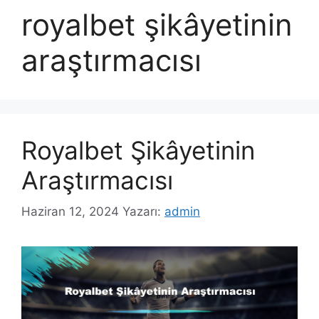
royalbet şikâyetinin
araştırmacısı
Royalbet Şikâyetinin
Araştırmacısı
Haziran 12, 2024
Yazarı:
admin