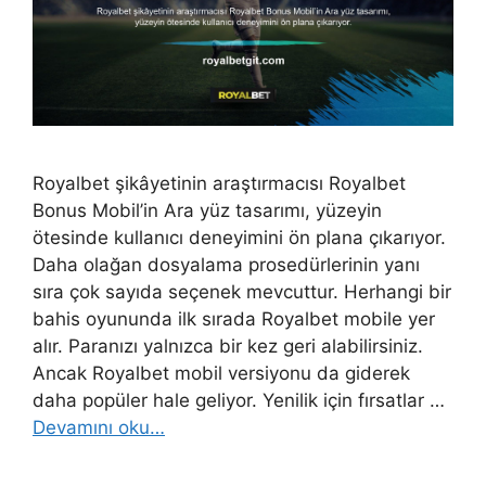
Royalbet şikâyetinin araştırmacısı Royalbet
Bonus Mobil’in Ara yüz tasarımı, yüzeyin
ötesinde kullanıcı deneyimini ön plana çıkarıyor.
Daha olağan dosyalama prosedürlerinin yanı
sıra çok sayıda seçenek mevcuttur. Herhangi bir
bahis oyununda ilk sırada Royalbet mobile yer
alır. Paranızı yalnızca bir kez geri alabilirsiniz.
Ancak Royalbet mobil versiyonu da giderek
daha popüler hale geliyor. Yenilik için fırsatlar …
Devamını oku…