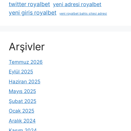
twitter royalbet
yeni adresi royalbet
yeni giris royalbet
yeni royalbet bahis sitesi adresi
Arşivler
Temmuz 2026
Eylül 2025
Haziran 2025
Mayıs 2025
Şubat 2025
Ocak 2025
Aralık 2024
Kasım 2024