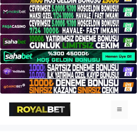
İçeriğe
atla
Menü