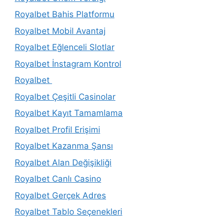
Royalbet Bahis Platformu
Royalbet Mobil Avantaj
Royalbet Eğlenceli Slotlar
Royalbet İnstagram Kontrol
Royalbet
Royalbet Çeşitli Casinolar
Royalbet Kayıt Tamamlama
Royalbet Profil Erişimi
Royalbet Kazanma Şansı
Royalbet Alan Değişikliği
Royalbet Canlı Casino
Royalbet Gerçek Adres
Royalbet Tablo Seçenekleri