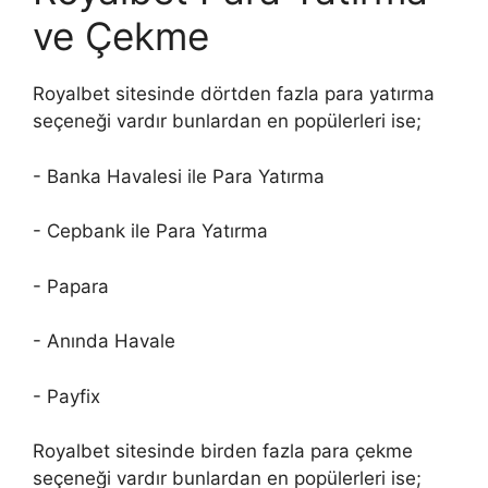
ve Çekme
Royalbet sitesinde dörtden fazla para yatırma
seçeneği vardır bunlardan en popülerleri ise;
- Banka Havalesi ile Para Yatırma
- Cepbank ile Para Yatırma
- Papara
- Anında Havale
- Payfix
Royalbet sitesinde birden fazla para çekme
seçeneği vardır bunlardan en popülerleri ise;