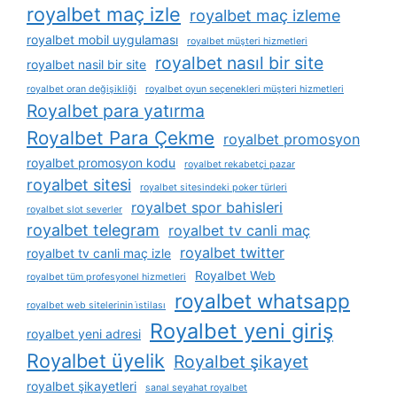
royalbet maç izle
royalbet maç izleme
royalbet mobil uygulaması
royalbet müşteri hizmetleri
royalbet nasıl bir site
royalbet nasil bir site
royalbet oran değişikliği
royalbet oyun seçenekleri müşteri hizmetleri
Royalbet para yatırma
Royalbet Para Çekme
royalbet promosyon
royalbet promosyon kodu
royalbet rekabetçi pazar
royalbet sitesi
royalbet sitesindeki poker türleri
royalbet spor bahisleri
royalbet slot severler
royalbet telegram
royalbet tv canli maç
royalbet twitter
royalbet tv canli maç izle
Royalbet Web
royalbet tüm profesyonel hizmetleri
royalbet whatsapp
royalbet web sitelerinin i̇stilası
Royalbet yeni giriş
royalbet yeni adresi
Royalbet üyelik
Royalbet şikayet
royalbet şikayetleri
sanal seyahat royalbet