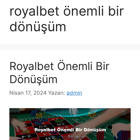
royalbet önemli bir
dönüşüm
Royalbet Önemli Bir
Dönüşüm
Nisan 17, 2024
Yazarı:
admin