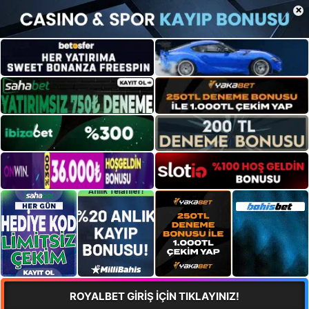
×
ROYALBET GİRİŞ İÇİN TIKLAYINIZ!