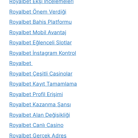
Royalbet Ekşi İncelemeleri
Royalbet Önem Verdiği
Royalbet Bahis Platformu
Royalbet Mobil Avantaj
Royalbet Eğlenceli Slotlar
Royalbet İnstagram Kontrol
Royalbet
Royalbet Çeşitli Casinolar
Royalbet Kayıt Tamamlama
Royalbet Profil Erişimi
Royalbet Kazanma Şansı
Royalbet Alan Değişikliği
Royalbet Canlı Casino
Royalbet Gerçek Adres