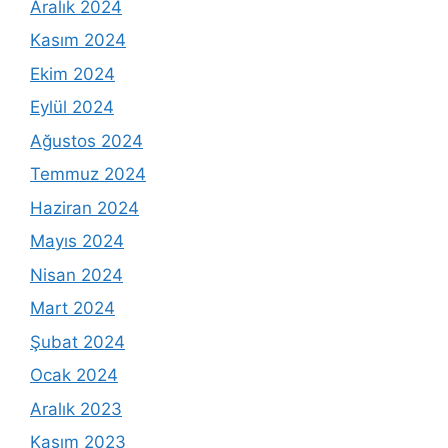
Aralık 2024
Kasım 2024
Ekim 2024
Eylül 2024
Ağustos 2024
Temmuz 2024
Haziran 2024
Mayıs 2024
Nisan 2024
Mart 2024
Şubat 2024
Ocak 2024
Aralık 2023
Kasım 2023