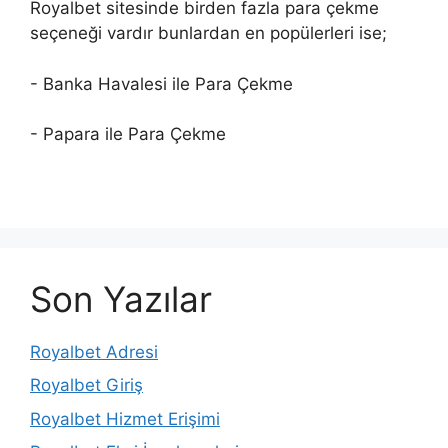
Royalbet sitesinde birden fazla para çekme
seçeneği vardır bunlardan en popülerleri ise;
- Banka Havalesi ile Para Çekme
- Papara ile Para Çekme
Son Yazılar
Royalbet Adresi
Royalbet Giriş
Royalbet Hizmet Erişimi