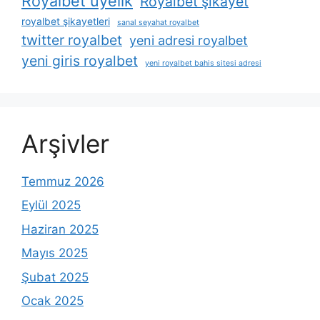
Royalbet üyelik
Royalbet şikayet
royalbet şikayetleri
sanal seyahat royalbet
twitter royalbet
yeni adresi royalbet
yeni giris royalbet
yeni royalbet bahis sitesi adresi
Arşivler
Temmuz 2026
Eylül 2025
Haziran 2025
Mayıs 2025
Şubat 2025
Ocak 2025