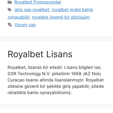
Kategoriler
Royalbet Promosyonlar
Etiketler
giris yap royalbet
,
royalbet mobil bahis
oynayabilir
,
royalbet önemli bir dönüşüm
Yorum yap
Royalbet Lisans
Royalbet, lisanslı bir sitedir. Lisans bilgileri ise;
GSR Technology N.V. şirketinin 1668 JAZ Nolu
Curacao lisansı altında lisanslanmıştır. Royalbet
sitesine güvenli bir şekilde giriş yapabilir, sitede
rahatlıkla bahis oynayabilirsiniz.