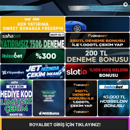
×
ROYALBET GİRİŞ İÇİN TIKLAYINIZ!