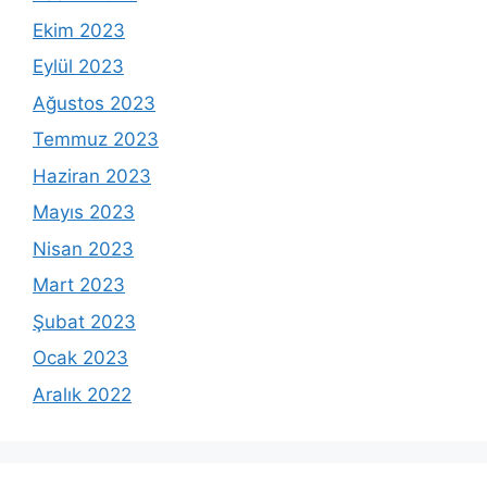
Ekim 2023
Eylül 2023
Ağustos 2023
Temmuz 2023
Haziran 2023
Mayıs 2023
Nisan 2023
Mart 2023
Şubat 2023
Ocak 2023
Aralık 2022