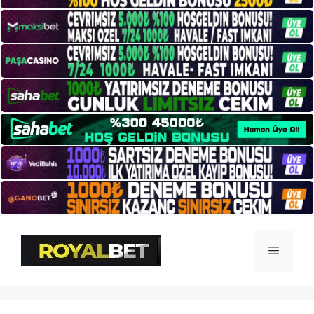
İçeriğe
atla
Menü