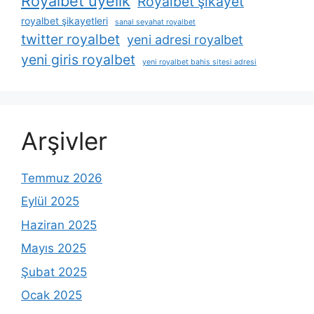
Royalbet üyelik
Royalbet şikayet
royalbet şikayetleri
sanal seyahat royalbet
twitter royalbet
yeni adresi royalbet
yeni giris royalbet
yeni royalbet bahis sitesi adresi
Arşivler
Temmuz 2026
Eylül 2025
Haziran 2025
Mayıs 2025
Şubat 2025
Ocak 2025