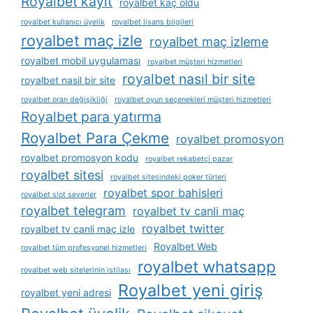
Royalbet kayıt
royalbet kaç oldu
royalbet kullanıcı üyelik
royalbet lisans bilgileri
royalbet maç izle
royalbet maç izleme
royalbet mobil uygulaması
royalbet müşteri hizmetleri
royalbet nasıl bir site
royalbet nasil bir site
royalbet oran değişikliği
royalbet oyun seçenekleri müşteri hizmetleri
Royalbet para yatırma
Royalbet Para Çekme
royalbet promosyon
royalbet promosyon kodu
royalbet rekabetçi pazar
royalbet sitesi
royalbet sitesindeki poker türleri
royalbet spor bahisleri
royalbet slot severler
royalbet telegram
royalbet tv canli maç
royalbet twitter
royalbet tv canli maç izle
Royalbet Web
royalbet tüm profesyonel hizmetleri
royalbet whatsapp
royalbet web sitelerinin i̇stilası
Royalbet yeni giriş
royalbet yeni adresi