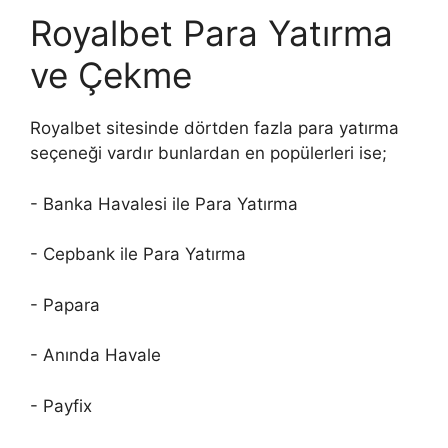
Royalbet Para Yatırma
ve Çekme
Royalbet sitesinde dörtden fazla para yatırma
seçeneği vardır bunlardan en popülerleri ise;
- Banka Havalesi ile Para Yatırma
- Cepbank ile Para Yatırma
- Papara
- Anında Havale
- Payfix