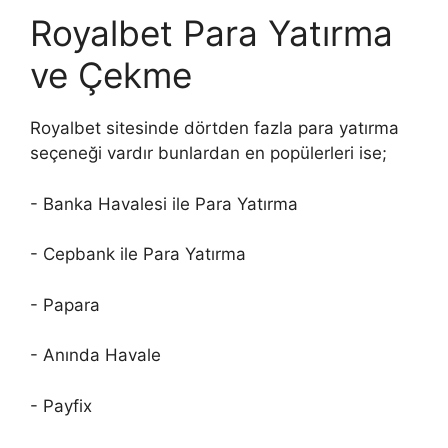
Royalbet Para Yatırma
ve Çekme
Royalbet sitesinde dörtden fazla para yatırma
seçeneği vardır bunlardan en popülerleri ise;
- Banka Havalesi ile Para Yatırma
- Cepbank ile Para Yatırma
- Papara
- Anında Havale
- Payfix