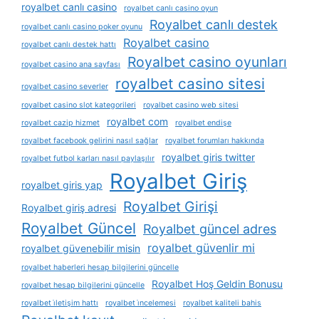
royalbet canlı casino
royalbet canlı casino oyun
Royalbet canlı destek
royalbet canlı casino poker oyunu
Royalbet casino
royalbet canlı destek hattı
Royalbet casino oyunları
royalbet casino ana sayfası
royalbet casino sitesi
royalbet casino severler
royalbet casino slot kategorileri
royalbet casino web sitesi
royalbet com
royalbet cazip hizmet
royalbet endişe
royalbet facebook gelirini nasıl sağlar
royalbet forumları hakkında
royalbet giris twitter
royalbet futbol karları nasıl paylaşılır
Royalbet Giriş
royalbet giris yap
Royalbet Girişi
Royalbet giriş adresi
Royalbet Güncel
Royalbet güncel adres
royalbet güvenlir mi
royalbet güvenebilir misin
royalbet haberleri hesap bilgilerini güncelle
Royalbet Hoş Geldin Bonusu
royalbet hesap bilgilerini güncelle
royalbet i̇letişim hattı
royalbet i̇ncelemesi
royalbet kaliteli bahis