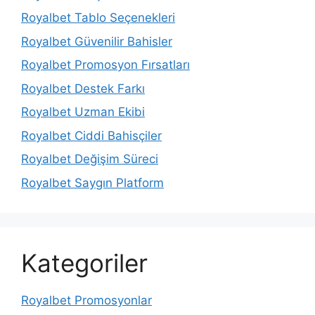
Royalbet Tablo Seçenekleri
Royalbet Güvenilir Bahisler
Royalbet Promosyon Fırsatları
Royalbet Destek Farkı
Royalbet Uzman Ekibi
Royalbet Ciddi Bahisçiler
Royalbet Değişim Süreci
Royalbet Saygın Platform
Kategoriler
Royalbet Promosyonlar