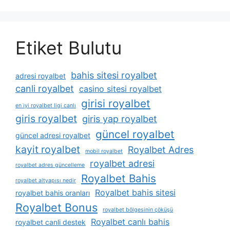
Etiket Bulutu
bahis sitesi royalbet
adresi royalbet
canli royalbet
casino sitesi royalbet
girisi royalbet
en i̇yi royalbet ligi canlı
giris royalbet
giris yap royalbet
güncel royalbet
güncel adresi royalbet
kayit royalbet
Royalbet Adres
mobil royalbet
royalbet adresi
royalbet adres güncelleme
Royalbet Bahis
royalbet altyapısı nedir
Royalbet bahis sitesi
royalbet bahis oranları
Royalbet Bonus
royalbet bölgesinin çöküşü
Royalbet canlı bahis
royalbet canli destek