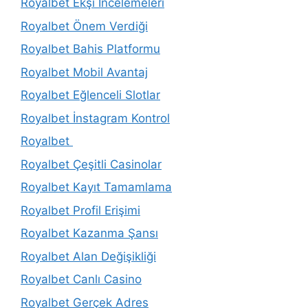
Royalbet Ekşi İncelemeleri
Royalbet Önem Verdiği
Royalbet Bahis Platformu
Royalbet Mobil Avantaj
Royalbet Eğlenceli Slotlar
Royalbet İnstagram Kontrol
Royalbet
Royalbet Çeşitli Casinolar
Royalbet Kayıt Tamamlama
Royalbet Profil Erişimi
Royalbet Kazanma Şansı
Royalbet Alan Değişikliği
Royalbet Canlı Casino
Royalbet Gerçek Adres