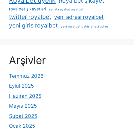
Royalbet üyelik
Royalbet şikayet
royalbet şikayetleri
sanal seyahat royalbet
twitter royalbet
yeni adresi royalbet
yeni giris royalbet
yeni royalbet bahis sitesi adresi
Arşivler
Temmuz 2026
Eylül 2025
Haziran 2025
Mayıs 2025
Şubat 2025
Ocak 2025