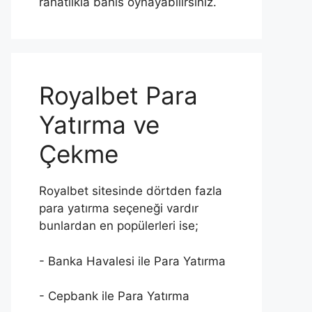
rahatlıkla bahis oynayabilirsiniz.
Royalbet Para
Yatırma ve
Çekme
Royalbet sitesinde dörtden fazla
para yatırma seçeneği vardır
bunlardan en popülerleri ise;
- Banka Havalesi ile Para Yatırma
- Cepbank ile Para Yatırma