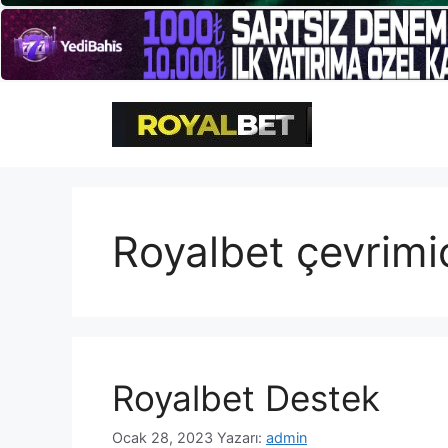
İçeriğe
atla
Royalbet çevrimi
Royalbet Destek
Ocak 28, 2023
Yazarı:
admin