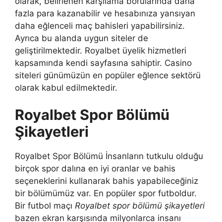
olarak, belirlenen karşılama borularında daha
fazla para kazanabilir ve hesabınıza yansıyan
daha eğlenceli maç bahisleri yapabilirsiniz.
Ayrıca bu alanda uygun siteler de
geliştirilmektedir. Royalbet üyelik hizmetleri
kapsamında kendi sayfasına sahiptir. Casino
siteleri günümüzün en popüler eğlence sektörü
olarak kabul edilmektedir.
Royalbet Spor Bölümü
Şikayetleri
Royalbet Spor Bölümü İnsanların tutkulu olduğu
birçok spor dalına en iyi oranlar ve bahis
seçeneklerini kullanarak bahis yapabileceğiniz
bir bölümümüz var. En popüler spor futboldur.
Bir futbol maçı
Royalbet spor bölümü şikayetleri
bazen ekran karşısında milyonlarca insanı