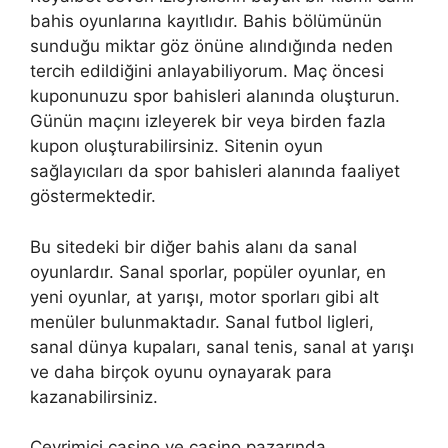
bahis oyunlarına kayıtlıdır. Bahis bölümünün
sunduğu miktar göz önüne alındığında neden
tercih edildiğini anlayabiliyorum. Maç öncesi
kuponunuzu spor bahisleri alanında oluşturun.
Günün maçını izleyerek bir veya birden fazla
kupon oluşturabilirsiniz. Sitenin oyun
sağlayıcıları da spor bahisleri alanında faaliyet
göstermektedir.
Bu sitedeki bir diğer bahis alanı da sanal
oyunlardır. Sanal sporlar, popüler oyunlar, en
yeni oyunlar, at yarışı, motor sporları gibi alt
menüler bulunmaktadır. Sanal futbol ligleri,
sanal dünya kupaları, sanal tenis, sanal at yarışı
ve daha birçok oyunu oynayarak para
kazanabilirsiniz.
Çevrimiçi casino ve casino pazarında