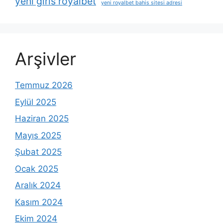
yeni giris royalbet
yeni royalbet bahis sitesi adresi
Arşivler
Temmuz 2026
Eylül 2025
Haziran 2025
Mayıs 2025
Şubat 2025
Ocak 2025
Aralık 2024
Kasım 2024
Ekim 2024