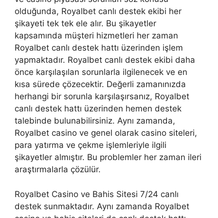
olduğunda, Royalbet canlı destek ekibi her
şikayeti tek tek ele alır. Bu şikayetler
kapsamında müşteri hizmetleri her zaman
Royalbet canlı destek hattı üzerinden işlem
yapmaktadır. Royalbet canlı destek ekibi daha
önce karşılaşılan sorunlarla ilgilenecek ve en
kısa sürede çözecektir. Değerli zamanınızda
herhangi bir sorunla karşılaşırsanız, Royalbet
canlı destek hattı üzerinden hemen destek
talebinde bulunabilirsiniz. Aynı zamanda,
Royalbet casino ve genel olarak casino siteleri,
para yatırma ve çekme işlemleriyle ilgili
şikayetler almıştır. Bu problemler her zaman ileri
araştırmalarla çözülür.
Royalbet Casino ve Bahis Sitesi 7/24 canlı
destek sunmaktadır. Aynı zamanda Royalbet