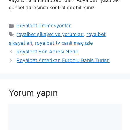
veya bir arama motorundan “Royalbet” yazarak
güncel adresinizi kontrol edebilirsiniz.
Kategoriler
Royalbet Promosyonlar
Etiketler
royalbet şikayet ve yorumları
,
royalbet
şikayetleri
,
royalbet tv canli maç izle
Royalbet Son Adresi Nedir
Royalbet Amerikan Futbolu Bahis Türleri
Yorum yapın
Yorum