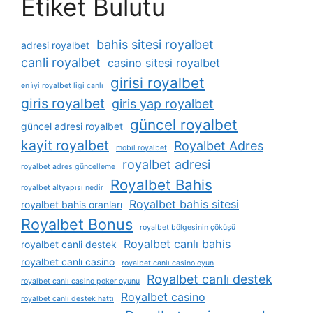
Etiket Bulutu
bahis sitesi royalbet
adresi royalbet
canli royalbet
casino sitesi royalbet
girisi royalbet
en i̇yi royalbet ligi canlı
giris royalbet
giris yap royalbet
güncel royalbet
güncel adresi royalbet
kayit royalbet
Royalbet Adres
mobil royalbet
royalbet adresi
royalbet adres güncelleme
Royalbet Bahis
royalbet altyapısı nedir
Royalbet bahis sitesi
royalbet bahis oranları
Royalbet Bonus
royalbet bölgesinin çöküşü
Royalbet canlı bahis
royalbet canli destek
royalbet canlı casino
royalbet canlı casino oyun
Royalbet canlı destek
royalbet canlı casino poker oyunu
Royalbet casino
royalbet canlı destek hattı