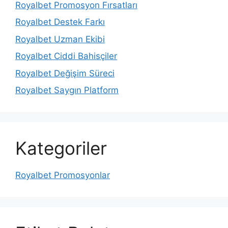
Royalbet Promosyon Fırsatları
Royalbet Destek Farkı
Royalbet Uzman Ekibi
Royalbet Ciddi Bahisçiler
Royalbet Değişim Süreci
Royalbet Saygın Platform
Kategoriler
Royalbet Promosyonlar