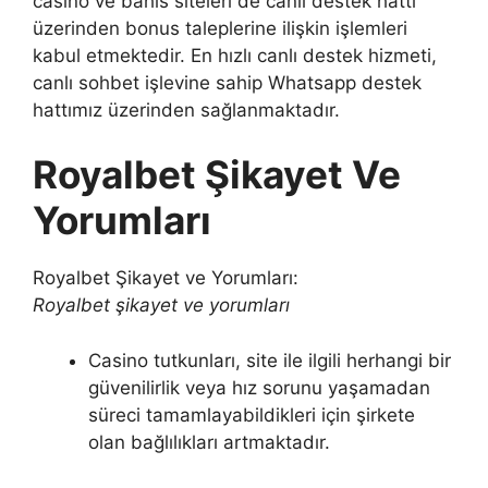
casino ve bahis siteleri de canlı destek hattı
üzerinden bonus taleplerine ilişkin işlemleri
kabul etmektedir. En hızlı canlı destek hizmeti,
canlı sohbet işlevine sahip Whatsapp destek
hattımız üzerinden sağlanmaktadır.
Royalbet Şikayet Ve
Yorumları
Royalbet Şikayet ve Yorumları:
Royalbet şikayet ve yorumları
Casino tutkunları, site ile ilgili herhangi bir
güvenilirlik veya hız sorunu yaşamadan
süreci tamamlayabildikleri için şirkete
olan bağlılıkları artmaktadır.