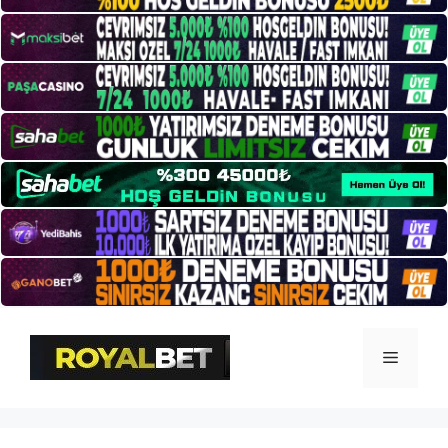
İçeriğe
atla
Menü