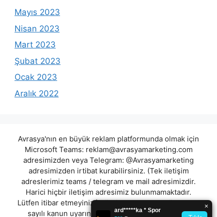
Mayıs 2023
Nisan 2023
Mart 2023
Şubat 2023
Ocak 2023
Aralık 2022
Avrasya'nın en büyük reklam platformunda olmak için
Microsoft Teams:
reklam@avrasyamarketing.com
adresimizden veya Telegram: @Avrasyamarketing
adresimizden irtibat kurabilirsiniz. (Tek iletişim
adreslerimiz teams / telegram ve mail adresimizdir.
Harici hiçbir iletişim adresimiz bulunmamaktadır.
Lütfen itibar etmeyiniz.) Türkiye yasalarına göre 7258
sayılı kanun uyarınca yasa dışı bahis oynamanın