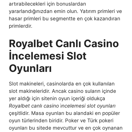
artırabilecekleri için bonuslardan
yararlandığınızdan emin olun. Yatırım primleri ve
hasar primleri bu segmentte en çok kazandıran
primlerdir.
Royalbet Canlı Casino
İncelemesi Slot
Oyunları
Slot makineleri, casinolarda en çok kullanılan
slot makineleridir. Ancak casino suların içinde
yer aldığı için sitenin oyun içeriği oldukça
Royalbet canlı casino i̇ncelemesi slot oyunları
çeşitlidir. Masa oyunları bu alandaki en popüler
oyun türlerinden biridir. Poker ve Türk pokeri
oyunları bu sitede mevcuttur ve en çok oynanan