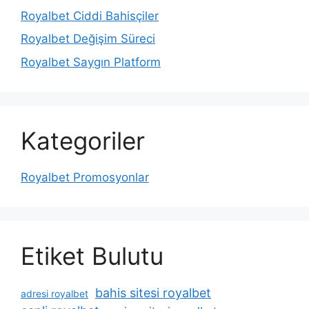
Royalbet Ciddi Bahisçiler
Royalbet Değişim Süreci
Royalbet Saygın Platform
Kategoriler
Royalbet Promosyonlar
Etiket Bulutu
bahis sitesi royalbet
adresi royalbet