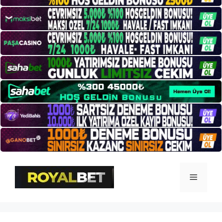
İçeriğe
atla
Menü