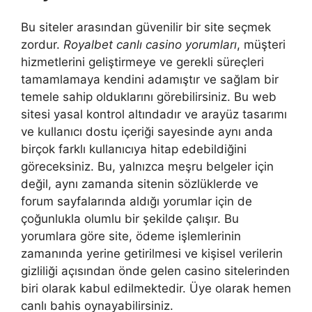
Bu siteler arasından güvenilir bir site seçmek
zordur.
Royalbet canlı casino yorumları
, müşteri
hizmetlerini geliştirmeye ve gerekli süreçleri
tamamlamaya kendini adamıştır ve sağlam bir
temele sahip olduklarını görebilirsiniz. Bu web
sitesi yasal kontrol altındadır ve arayüz tasarımı
ve kullanıcı dostu içeriği sayesinde aynı anda
birçok farklı kullanıcıya hitap edebildiğini
göreceksiniz. Bu, yalnızca meşru belgeler için
değil, aynı zamanda sitenin sözlüklerde ve
forum sayfalarında aldığı yorumlar için de
çoğunlukla olumlu bir şekilde çalışır. Bu
yorumlara göre site, ödeme işlemlerinin
zamanında yerine getirilmesi ve kişisel verilerin
gizliliği açısından önde gelen casino sitelerinden
biri olarak kabul edilmektedir. Üye olarak hemen
canlı bahis oynayabilirsiniz.