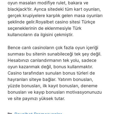
oyun masaları modifiye rulet, bakara ve
blackjack’tir. Ayrıca sitedeki tüm kart oyunları,
gerçek krupiyelere karşılık gelen masa oyunları
şeklinde gelir.Royalbet casino sitesi Türkçe
seçeneklerinin de eklenmesiyle Türk
kullanıcıların da ilgisini çekmiştir.
Bence canlı casinoların çok fazla oyun içeriği
sunması bu sitenin sunabileceği tek şey değil.
Hesabınızı canlandırmanın tek yolu, sadece
oyun kazanmak değil, bonus kullanmaktır.
Casino tarafından sunulan bonus türleri de
hayranları siteye bağlar. Yatırım bonusları,
yüzde bonusları, ilk kayıt bonusları, deneme
bonusları ve kayıp bonusları motivasyonunuzu
ve site payınızı yüksek tutar.
Kategoriler