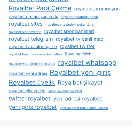
Royalbet Para Çekme
royalbet promosyon
royalbet promosyon kodu
royalbet rekabetçi pazar
royalbet sitesi
royalbet sitesindeki poker türleri
royalbet spor bahisleri
royalbet slot severler
royalbet telegram
royalbet tv canli maç
royalbet twitter
royalbet tv canli maç izle
Royalbet Web
royalbet tüm profesyonel hizmetleri
royalbet whatsapp
royalbet web sitelerinin i̇stilası
Royalbet yeni giriş
royalbet yeni adresi
Royalbet üyelik
Royalbet şikayet
royalbet şikayetleri
sanal seyahat royalbet
twitter royalbet
yeni adresi royalbet
yeni giris royalbet
yeni royalbet bahis sitesi adresi