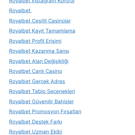
Royalbet İnstagram Kontrol
Royalbet
Royalbet Çeşitli Casinolar
Royalbet Kayıt Tamamlama
Royalbet Profil Erişimi
Royalbet Kazanma Şansı
Royalbet Alan Değişikliği
Royalbet Canlı Casino
Royalbet Gerçek Adres
Royalbet Tablo Seçenekleri
Royalbet Güvenilir Bahisler
Royalbet Promosyon Fırsatları
Royalbet Destek Farkı
Royalbet Uzman Ekibi