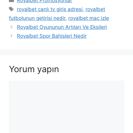
Royalbet Promosyonlar
Etiketler
royalbet canlı tv giriş adresi
,
royalbet
futbolunun getirisi nedir
,
royalbet maç izle
Royalbet Oyununun Artıları Ve Eksileri
Royalbet Spor Bahisleri Nedir
Yorum yapın
Yorum