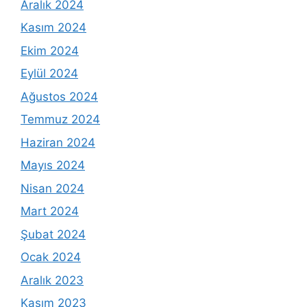
Aralık 2024
Kasım 2024
Ekim 2024
Eylül 2024
Ağustos 2024
Temmuz 2024
Haziran 2024
Mayıs 2024
Nisan 2024
Mart 2024
Şubat 2024
Ocak 2024
Aralık 2023
Kasım 2023