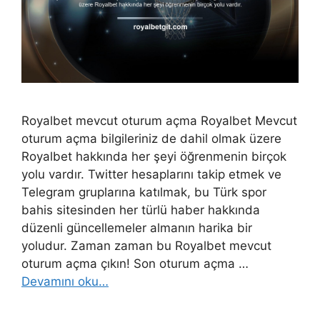
Royalbet mevcut oturum açma Royalbet Mevcut
oturum açma bilgileriniz de dahil olmak üzere
Royalbet hakkında her şeyi öğrenmenin birçok
yolu vardır. Twitter hesaplarını takip etmek ve
Telegram gruplarına katılmak, bu Türk spor
bahis sitesinden her türlü haber hakkında
düzenli güncellemeler almanın harika bir
yoludur. Zaman zaman bu Royalbet mevcut
oturum açma çıkın! Son oturum açma …
Devamını oku…