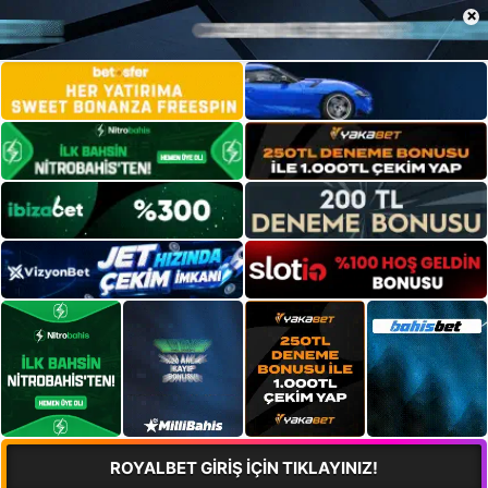
×
ROYALBET GİRİŞ İÇİN TIKLAYINIZ!