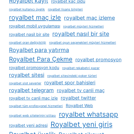
Royalbet kayıt
royalbet kaç oldu
royalbet kullanıcı üyelik
royalbet lisans bilgileri
royalbet maç izle
royalbet maç izleme
royalbet mobil uygulaması
royalbet müşteri hizmetleri
royalbet nasıl bir site
royalbet nasil bir site
royalbet oran değişikliği
royalbet oyun seçenekleri müşteri hizmetleri
Royalbet para yatırma
Royalbet Para Çekme
royalbet promosyon
royalbet promosyon kodu
royalbet rekabetçi pazar
royalbet sitesi
royalbet sitesindeki poker türleri
royalbet spor bahisleri
royalbet slot severler
royalbet telegram
royalbet tv canli maç
royalbet twitter
royalbet tv canli maç izle
Royalbet Web
royalbet tüm profesyonel hizmetleri
royalbet whatsapp
royalbet web sitelerinin i̇stilası
Royalbet yeni giriş
royalbet yeni adresi